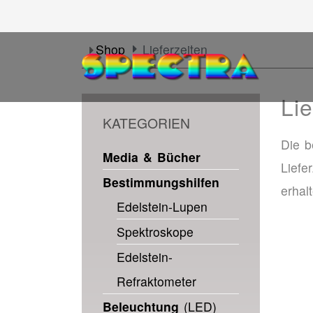
Shop
Lieferzeiten
Lie
KATEGORIEN
Die b
Media & Bücher
Liefe
Bestimmungshilfen
erhal
Edelstein-Lupen
Spektroskope
Edelstein-
Refraktometer
Beleuchtung
(LED)