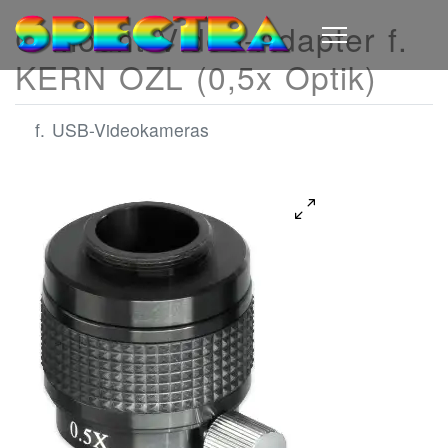
C-Mount Video-Adapter f.
KERN OZL (0,5x Optik)
f. USB-Videokameras