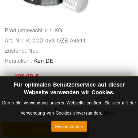
Produktgewicht 2.1 KG
Art.-Nr.: K-CCD-05X-OZB-A4811
Zustand: Neu
Hersteller :
KernDE
105,00 €
Für optimalen Benutzerservice auf dieser
inkl. MwSt
Webseite verwenden wir Cookies.
Durch die Verwendung unserer Webseite erklären Sie sich mit der
Menge:
Verwendung von Cookies einverstanden.
Mehr...
Einverstanden
In den Warenkorb